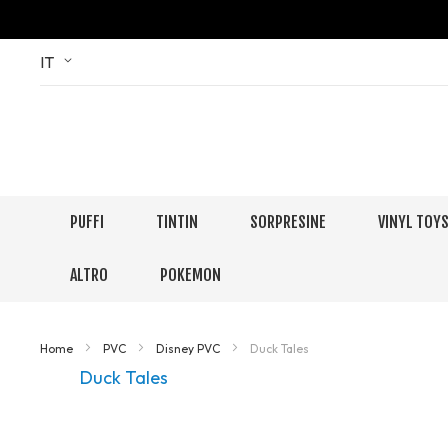
Skip
Language
IT
to
Content
PUFFI
TINTIN
SORPRESINE
VINYL TOY
ALTRO
POKEMON
Home
PVC
Disney PVC
Duck Tales
Duck Tales