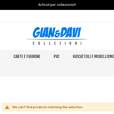
Articoli per collezionisti
S
CARTE E FIGURINE
PVC
GIOCATTOLI E MODELLISM
We can't find products matching the selection.