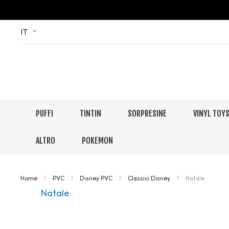
Skip
Language
IT
to
Content
PUFFI
TINTIN
SORPRESINE
VINYL TOY
ALTRO
POKEMON
Home
PVC
Disney PVC
Classici Disney
Natale
Natale