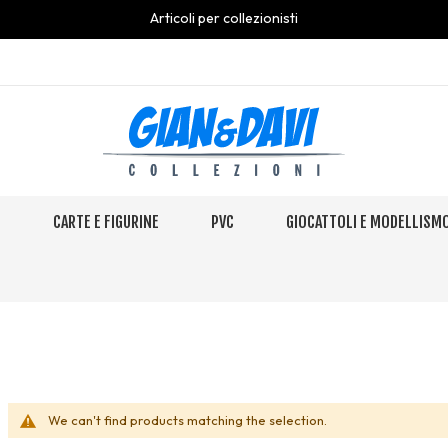
Articoli per collezionisti
S
CARTE E FIGURINE
PVC
GIOCATTOLI E MODELLISM
We can't find products matching the selection.