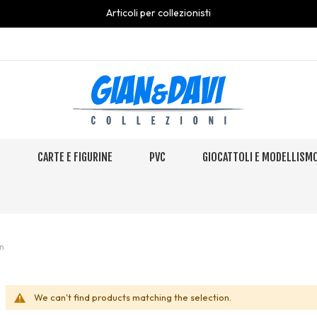
Articoli per collezionisti
S
CARTE E FIGURINE
PVC
GIOCATTOLI E MODELLISM
n
We can't find products matching the selection.