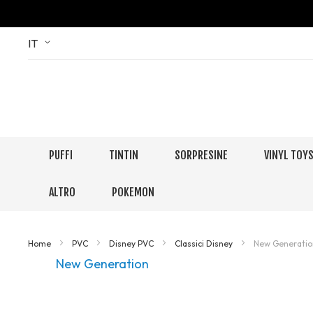
Skip
Language
IT
to
Content
PUFFI
TINTIN
SORPRESINE
VINYL TOY
ALTRO
POKEMON
Home
PVC
Disney PVC
Classici Disney
New Generatio
New Generation