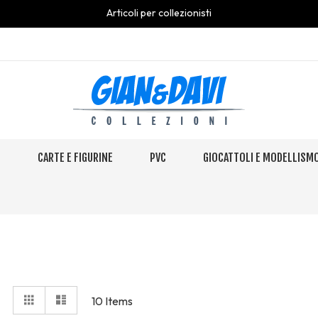
Articoli per collezionisti
S
CARTE E FIGURINE
PVC
GIOCATTOLI E MODELLISM
View
Grid
Elenco
10
Items
as