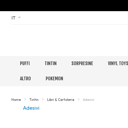
Skip
Language
IT
to
Content
PUFFI
TINTIN
SORPRESINE
VINYL TOY
ALTRO
POKEMON
Home
Tintin
Libri & Cartoleria
Adesivi
Adesivi