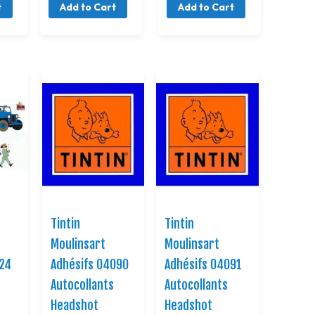
t
Add to Cart
Add to Cart
Tintin
Tintin
Moulinsart
Moulinsart
224
Adhésifs 04090
Adhésifs 04091
e
Autocollants
Autocollants
Headshot
Headshot