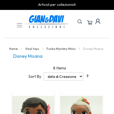
Articoli per collezionisti
Skip
to
Content
Home
Vinyl toys
Funko Mystery Minis
Disney Moana
Disney Moana
8
Items
Set
Sort By
Descending
Direction