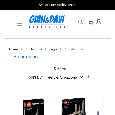
Articoli per collezionisti
Skip
to
Content
Home
Costruzioni
Lego
Architecture
Architecture
5
Items
Set
Sort By
Descending
Direction