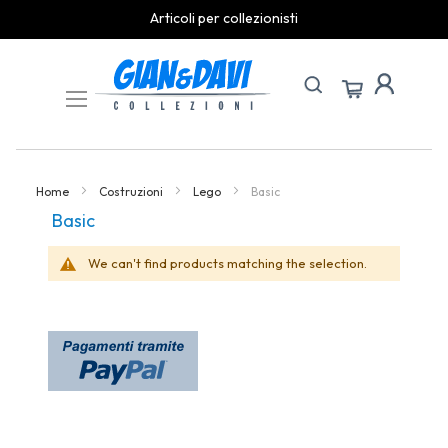
Articoli per collezionisti
Skip
to
Content
Home
Costruzioni
Lego
Basic
Basic
We can't find products matching the selection.