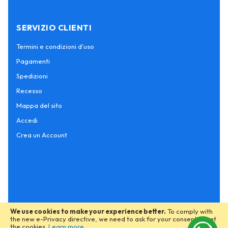
SERVIZIO CLIENTI
Termini e condizioni d'uso
Pagamenti
Spedizioni
Recesso
Mappa del sito
Accedi
Crea un Account
We use cookies to make your experience better.
To comply with
the new e-Privacy directive, we need to ask for your consent to set
the cookies.
Learn more
.