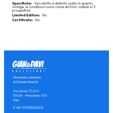
Il prodotto è definito usato in quanto
vintage, le condizioni sono come da foto, visibile in 3
prospettive
No
No
Gianedavi collezioni
di Davide Volontà
Via Cavour 17 int 2
10024 - Moncalieri (TO)
Italy
P. IVA: IT10213320012