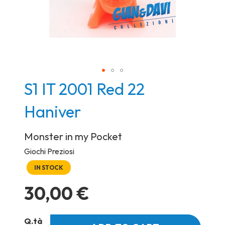
Skip
S1 IT 2001 Red 22
to
Haniver
the
beginning
Monster in my Pocket
of
the
Giochi Preziosi
images
IN STOCK
gallery
30,00 €
Q.tà