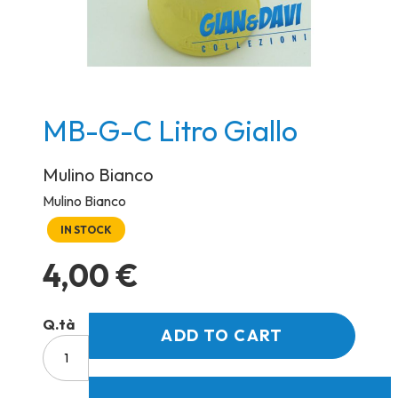
Skip
MB-G-C Litro Giallo
to
the
Mulino Bianco
beginning
Mulino Bianco
of
IN STOCK
the
images
4,00 €
gallery
Q.tà
ADD TO CART