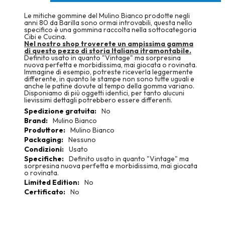
Le mitiche gommine del Mulino Bianco prodotte negli
anni 80 da Barilla sono ormai introvabili, questa nello
specifico è una gommina raccolta nella sottocategoria
Cibi e Cucina.
Nel nostro shop troverete un ampissima gamma
di questo pezzo di storia Italiana itramontabile.
Definito usato in quanto "Vintage" ma sorpresina
nuova perfetta e morbidissima, mai giocata o rovinata.
Immagine di esempio, potreste riceverla leggermente
differente, in quanto le stampe non sono tutte uguali e
anche le patine dovute al tempo della gomma variano.
Disponiamo di più oggetti identici, per tanto alucuni
lievissimi dettagli potrebbero essere differenti.
More
No
Information
Mulino Bianco
Mulino Bianco
Nessuno
Usato
Definito usato in quanto "Vintage" ma
sorpresina nuova perfetta e morbidissima, mai giocata
o rovinata.
No
No