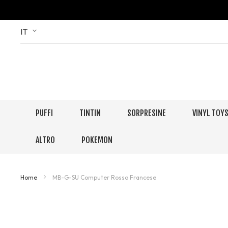
Skip
Language
IT
to
Content
PUFFI
TINTIN
SORPRESINE
VINYL TOY
ALTRO
POKEMON
Home
MB-G-SU Computer Rosso Francese
Skip
to
the