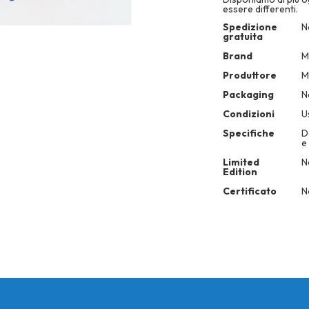
essere differenti.
More
Spedizione
N
Information
gratuita
Brand
M
Produttore
M
Packaging
N
Condizioni
U
Specifiche
D
e
Limited
N
Edition
Certificato
N