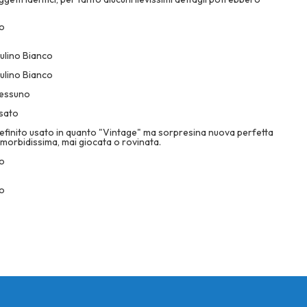
o
ulino Bianco
ulino Bianco
essuno
sato
efinito usato in quanto "Vintage" ma sorpresina nuova perfetta
 morbidissima, mai giocata o rovinata.
o
o