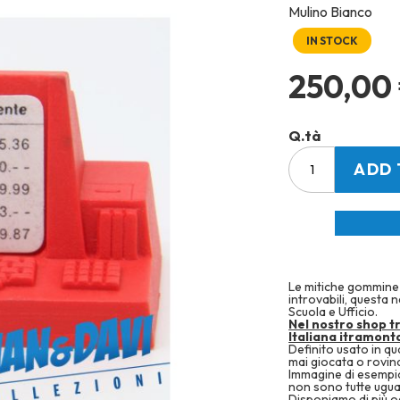
Mulino Bianco
IN STOCK
250,00
Q.tà
ADD 
Le mitiche gommine 
introvabili, questa 
Scuola e Ufficio.
Nel nostro shop t
Italiana itramonta
Definito usato in q
mai giocata o rovin
Immagine di esempio
non sono tutte ugua
Disponiamo di più og