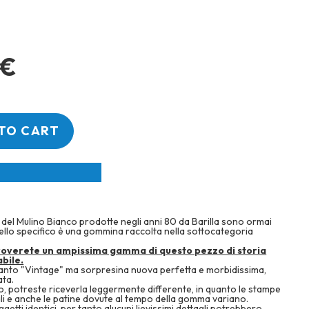
 €
TO CART
del Mulino Bianco prodotte negli anni 80 da Barilla sono ormai
nello specifico è una gommina raccolta nella sottocategoria
roverete un ampissima gamma di questo pezzo di storia
bile.
uanto "Vintage" ma sorpresina nuova perfetta e morbidissima,
ata.
, potreste riceverla leggermente differente, in quanto le stampe
li e anche le patine dovute al tempo della gomma variano.
getti identici, per tanto alucuni lievissimi dettagli potrebbero