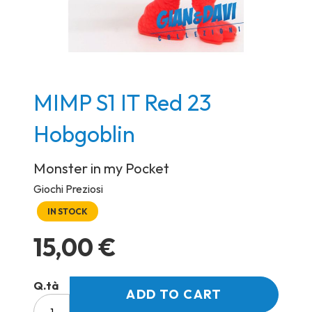
Skip
MIMP S1 IT Red 23
to
Hobgoblin
the
beginning
Monster in my Pocket
of
the
Giochi Preziosi
images
IN STOCK
gallery
15,00 €
Q.tà
ADD TO CART