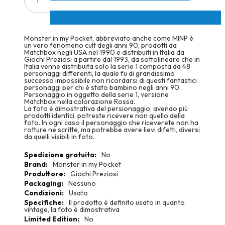
Monster in my Pocket, abbreviato anche come MINP è
un vero fenomeno cult degli anni 90, prodotti da
Matchbox negli USA nel 1990 e distribuiti in Italia da
Giochi Preziosi a partire dal 1993, da sottolineare che in
Italia venne distribuita solo la serie 1 composta da 48
personaggi differenti, la quale fu di grandissimo
successo impossibile non ricordarsi di questi fantastici
personaggi per chi è stato bambino negli anni 90.
Personaggio in oggetto della serie 1, versione
Matchbox nella colorazione Rossa.
La foto è dimostrativa del persionaggio, avendo più
prodotti identici, potreste ricevere non quello della
foto. In ogni caso il personaggio che riceverete non ha
rotture ne scritte, ma potrebbe avere lievi difetti, diversi
da quelli visibili in foto.
More
No
Information
Monster in my Pocket
Giochi Preziosi
Nessuno
Usato
Il prodotto è definito usato in quanto
vintage, la foto è dimostrativa
No